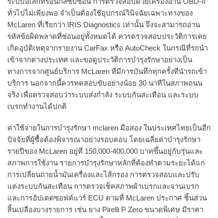
ระบบอิเล็กทรอนิกส์ซับซ้อน การตรวจสอบด้วยเครื่องอ่าน OBD-II
ทั่วไปไม่เพียงพอ จำเป็นต้องใช้อุปกรณ์วินิจฉัยเฉพาะทางของ
McLaren ที่เรียกว่า IRIS Diagnostics เท่านั้น จึงจะสามารถอ่าน
รหัสข้อผิดพลาดที่ซ่อนอยู่ทั้งหมดได้ ควรตรวจสอบประวัติการเคย
เกิดอุบัติเหตุจากรายงาน CarFax หรือ AutoCheck ในกรณีที่รถนำ
เข้าจากต่างประเทศ และขอดูประวัติการบำรุงรักษาอย่างเป็น
ทางการจากศูนย์บริการ McLaren ที่มีการบันทึกทุกครั้งที่นำรถเข้า
บริการ นอกจากนี้ควรทดสอบขับอย่างน้อย 30 นาทีในสภาพถนน
จริง เพื่อตรวจสอบว่าระบบส่งกำลัง ระบบกันสะเทือน และระบบ
เบรกทำงานได้ปกติ
ค่าใช้จ่ายในการบำรุงรักษา mclaren มือสอง ในประเทศไทยเป็นอีก
ปัจจัยที่ผู้ซื้อต้องพิจารณาอย่างรอบคอบ โดยเฉลี่ยค่าบำรุงรักษา
รายปีของ McLaren อยู่ที่ 150,000-400,000 บาทขึ้นอยู่กับรุ่นและ
สภาพการใช้งาน รายการบำรุงรักษาหลักที่ต้องทำตามระยะได้แก่
การเปลี่ยนถ่ายน้ำมันเครื่องและไส้กรอง การตรวจสอบและปรับ
แต่งระบบกันสะเทือน การตรวจเช็คสภาพผ้าเบรกและจานเบรก
และการอัปเดตซอฟต์แวร์ ECU ตามที่ McLaren ประกาศ ชิ้นส่วน
สิ้นเปลืองบางรายการ เช่น ยาง Pirelli P Zero ขนาดพิเศษ มีราคา