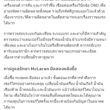
เครื่องยนต์ การสั่น และการรั่วซึม เชื่อมต่อเครื่องวินิจฉัย OBD เพื่อ
อ่านรหัสความผิดพลาดทั้งหมด รวมถึงรหัสที่ถูกลบออกไปแล้วด้วย
เนื่องจากประวัติความผิดพลาดในอดีตสามารถบอกเรื่องราวของรถ
ได้มาก
การตรวจสอบระบบกันสะเทือน ระบบเบรก และยางก็มีความสำคัญ
ตรวจสอบว่าแดมเปอร์ไม่มีรอยรั่วของน้ำมัน ผ้าเบรกยังมีความหนา
เพียงพอ และยางไม่เก่าเกินไปหรือสึกหรอผิดปกติ หากรถมีเบรก
คาร์บอนเซรามิก ควรตรวจสอบสภาพจานเบรกอย่างละเอียด
เนื่องจากค่าเปลี่ยนมีราคาสูงมาก
การดูแลรักษา McLaren มือสองหลังซื้อ
เมื่อซื้อ mclaren มือสอง มาแล้ว ขั้นตอนแรกที่ควรทำคือการ
เซอร์วิสรถอย่างครอบคลุม เปลี่ยนน้ำมันเครื่อง น้ำมันเกียร์ น้ำมัน
เฟืองท้าย น้ำหล่อเย็น และน้ำมันเบรก แม้ว่าเพิ่งเซอร์วิสมาไม่นาน
ก็ตาม เพื่อให้มั่นใจว่าสารหล่อลื่นทั้งหมดสดใหม่และได้คุณภาพ
การลงทุนในการเซอร์วิสครั้งแรกนี้จะช่วยป้องกันปัญหาในอนาคต
ได้มาก