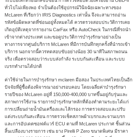
ระบบอิเล็กทรอนิกส์ซับซ้อน การตรวจสอบด้วยเครื่องอ่าน OBD-II
ทั่วไปไม่เพียงพอ จำเป็นต้องใช้อุปกรณ์วินิจฉัยเฉพาะทางของ
McLaren ที่เรียกว่า IRIS Diagnostics เท่านั้น จึงจะสามารถอ่าน
รหัสข้อผิดพลาดที่ซ่อนอยู่ทั้งหมดได้ ควรตรวจสอบประวัติการเคย
เกิดอุบัติเหตุจากรายงาน CarFax หรือ AutoCheck ในกรณีที่รถนำ
เข้าจากต่างประเทศ และขอดูประวัติการบำรุงรักษาอย่างเป็น
ทางการจากศูนย์บริการ McLaren ที่มีการบันทึกทุกครั้งที่นำรถเข้า
บริการ นอกจากนี้ควรทดสอบขับอย่างน้อย 30 นาทีในสภาพถนน
จริง เพื่อตรวจสอบว่าระบบส่งกำลัง ระบบกันสะเทือน และระบบ
เบรกทำงานได้ปกติ
ค่าใช้จ่ายในการบำรุงรักษา mclaren มือสอง ในประเทศไทยเป็นอีก
ปัจจัยที่ผู้ซื้อต้องพิจารณาอย่างรอบคอบ โดยเฉลี่ยค่าบำรุงรักษา
รายปีของ McLaren อยู่ที่ 150,000-400,000 บาทขึ้นอยู่กับรุ่นและ
สภาพการใช้งาน รายการบำรุงรักษาหลักที่ต้องทำตามระยะได้แก่
การเปลี่ยนถ่ายน้ำมันเครื่องและไส้กรอง การตรวจสอบและปรับ
แต่งระบบกันสะเทือน การตรวจเช็คสภาพผ้าเบรกและจานเบรก
และการอัปเดตซอฟต์แวร์ ECU ตามที่ McLaren ประกาศ ชิ้นส่วน
สิ้นเปลืองบางรายการ เช่น ยาง Pirelli P Zero ขนาดพิเศษ มีราคา