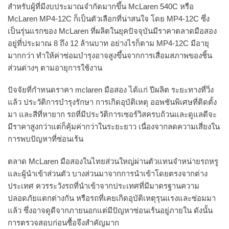
สำหรับผู้ที่มีงบประมาณจำกัดมากขึ้น McLaren 540C หรือ
McLaren MP4-12C ก็เป็นตัวเลือกที่น่าสนใจ โดย MP4-12C ซึ่ง
เป็นรุ่นแรกของ McLaren ที่ผลิตในยุคปัจจุบันมีราคาตลาดมือสอง
อยู่ที่ประมาณ 8 ถึง 12 ล้านบาท อย่างไรก็ตาม MP4-12C มีอายุ
มากกว่า ทำให้ค่าซ่อมบำรุงอาจสูงขึ้นจากการเสื่อมสภาพของชิ้น
ส่วนต่างๆ ตามอายุการใช้งาน
ปัจจัยที่กำหนดราคา mclaren มือสอง ได้แก่ ปีผลิต ระยะทางที่วิ่ง
แล้ว ประวัติการบำรุงรักษา การเกิดอุบัติเหตุ ออพชันพิเศษที่ติดตั้ง
มา และสีที่หายาก รถที่มีประวัติการเซอร์วิสครบถ้วนและดูแลดีจะ
มีราคาสูงกว่าแต่ก็คุ้มค่ากว่าในระยะยาว เนื่องจากลดความเสี่ยงใน
การพบปัญหาที่ซ่อนเร้น
ตลาด McLaren มือสองในไทยส่วนใหญ่ผ่านตัวแทนจำหน่ายรถหรู
และผู้นำเข้าส่วนตัว บางส่วนมาจากการนำเข้าโดยตรงจากต่าง
ประเทศ ควรระวังรถที่นำเข้าจากประเทศที่มีมาตรฐานความ
ปลอดภัยแตกต่างกัน หรือรถที่เคยเกิดอุบัติเหตุรุนแรงและซ่อมมา
แล้ว ซึ่งอาจดูดีจากภายนอกแต่มีปัญหาซ่อนเร้นอยู่ภายใน ดังนั้น
การตรวจสอบก่อนซื้อจึงสำคัญมาก