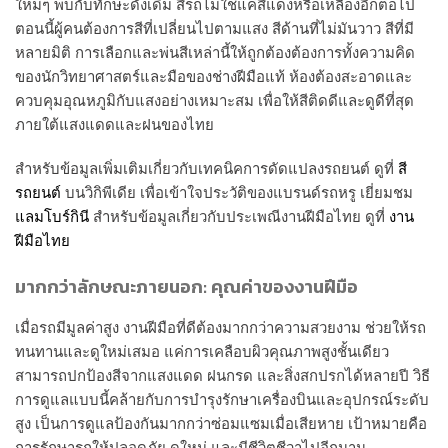
ใหม่ๆ พบกับทักษะดั้งเดิม สีรถไม่ใช่แค่สีแดงหรือเหลืองอีกต่อไป
ตอนนี้ผู้คนต้องการสีที่เปลี่ยนไปตามแสง สีด้านที่ไม่มันวาว สีที่มี
หลายมิติ การเลือกและพ่นสีเหล่านี้ให้ถูกต้องต้องการทั้งความคิด
ของนักวิทยาศาสตร์และมือของช่างฝีมือแท้ ห้องต้องสะอาดและ
ควบคุมอุณหภูมิกับแสงอย่างเหมาะสม เพื่อให้สีติดดีและดูดีที่สุด
ภายใต้แสงแดดและฝนของไทย
สำหรับข้อมูลเพิ่มเติมเกี่ยวกับเทคนิคการดัดแปลงรถยนต์ ดูที่
สี
รถยนต์
บนวิกิพีเดีย เพื่อเข้าใจประวัติของแบรนด์รถหรู เยี่ยมชม
แลมโบร์กินี
สำหรับข้อมูลเกี่ยวกับประเพณีงานฝีมือไทย ดูที่
งาน
ฝีมือไทย
มากกว่าลักษณะภายนอก: คุณค่าของงานฝีมือ
เมื่อรถมีมูลค่าสูง งานฝีมือที่ดีต้องมากกว่าความสวยงาม ช่วยให้รถ
ทนทานและดูใหม่เสมอ แค่การเคลือบผิวคุณภาพสูงชั้นเดียว
สามารถปกป้องสีจากแสงแดด ฝนกรด และสิ่งสกปรกได้หลายปี วิธี
การดูแลแบบนี้คล้ายกับการบำรุงรักษาเครื่องบินและอุปกรณ์ระดับ
สูง เป็นการดูแลป้องกันมากกว่าซ่อมแซมเมื่อเสียหาย เป้าหมายคือ
การรักษารถให้ปลอดภัย ดูใหม่ และมีชีวิตชีวาไปอีกนาน