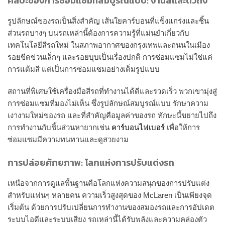
ศิลปะของการซ่อมแซมที่สมบูรณ์แบบ: งานสีและตัวถัง
รูปลักษณ์ของรถเป็นสิ่งสำคัญ เส้นใยคาร์บอนที่แข็งแกร่งและชิ้น
ส่วนรถบางๆ บนรถเหล่านี้ต้องการความรู้ที่แม่นยำเกี่ยวกับ
เทคโนโลยีสีรถใหม่ ในสภาพอากาศของกรุงเทพและถนนในเมือง
รอยขีดข่วนเล็กๆ และรอยบุบเป็นเรื่องปกติ การซ่อมแซมไม่ใช่แค่
การแต้มสี แต่เป็นการซ่อมแซมอย่างเต็มรูปแบบ
สถานที่พิเศษใช้เครื่องมือสีรถที่ทำงานได้ดีและรวดเร็ว พวกเขามุ่งสู่
การซ่อมแซมที่มองไม่เห็น ซึ่งรูปลักษณ์สมบูรณ์แบบ รักษาความ
เงางามใหม่ของรถ และที่สำคัญคือมูลค่าของรถ ทักษะนี้ขยายไปถึง
การทำงานกับชิ้นส่วนหายากเช่น
คาร์บอนไฟเบอร์
เพื่อให้การ
ซ่อมแซมมีความทนทานและดูสวยงาม
การปล่อยศักยภาพ: โลกแห่งการปรับแต่งรถ
เหนือจากการดูแลพื้นฐานคือโลกแห่งความสนุกของการปรับแต่ง
สำหรับแฟนๆ หลายคน ความเร็วสูงสุดของ McLaren เป็นเพียงจุด
เริ่มต้น ด้วยการปรับเปลี่ยนการทำงานของสมองรถและการอัปเดต
ระบบไอดีและระบบเสียง รถเหล่านี้ได้รับพลังและความคล่องตัว