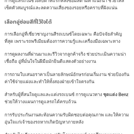
การดูแลรถในช่วงสัปดาห์แรกหลังซ่อมสีตามคำแนะนำ ช่วยให้สี
เซ็ตตัวสมบูรณ์และลดความเสี่ยงของรอยหรือคราบที่ฝังแน่น
เลือกอู่ซ่อมสีที่ไว้ใจได้
การเลือกอู่ที่เชี่ยวชาญงานสีรถเบนซ์โดยเฉพาะ คือปัจจัยสำคัญ
ที่สุด เพราะรถพรีเมียมต้องการความรู้และเครื่องมือเฉพาะทาง
การดูผลงานที่ผ่านมาและรีวิวจากลูกค้าจริง ช่วยประเมินความน่า
เชื่อถือ อู่ที่มั่นใจในฝีมือมักยินดีแสดงตัวอย่างงาน
การถามใบเสนอราคาเป็นลายลักษณ์อักษรก่อนเริ่มงาน ช่วยป้องกัน
ค่าใช้จ่ายแฝงและทำให้ทั้งสองฝ่ายเข้าใจตรงกัน
สำหรับผู้ที่สนใจดูแลและแต่งรถเบนซ์ การดูแนวทาง
ชุดแต่ง Benz
ช่วยให้วางแผนการดูแลรถได้ครบถ้วน
การรับประกันงานสะท้อนความรับผิดชอบต่อคุณภาพ และให้ความ
อุ่นใจแก่เจ้าของรถหากเกิดปัญหาภายหลัง