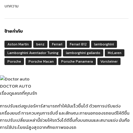
บทความ
ป้ายกำกับ
Aston Martin
benz
Ferrari
Ferrari 812
lamborghini
Lamborghini Aventador Tuning
lamborghini gallardo
McLaren
Porsche
Porsche Macan
Porsche Panamera
Vorsteiner
DOCTOR AUTO
เรื่องดูแลรถที่คุณรัก
การปรับแต่งซูเปอร์คาร์สามารถทำให้มันเร็วขึ้นได้ ด้วยการปรับแต่ง
เครื่องยนต์ การควบคุมการขับขี่ และลักษณะภายนอกของรถยนต์ให้ดีขึ้น
การปรับเปลี่ยนเหล่านี้ช่วยให้รถวิ่งได้ดีขึ้นทั้งบนถนนและสนามแข่ง มันคือ
การใช้ประโยชน์สูงสุดจากศักยภาพของรถ